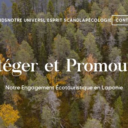
IDS
NOTRE UNIVERS
L’ESPRIT SCANDLAP
ÉCOLOGIE
CONT
téger et Promou
Notre Engagement Écotouristique en Laponie