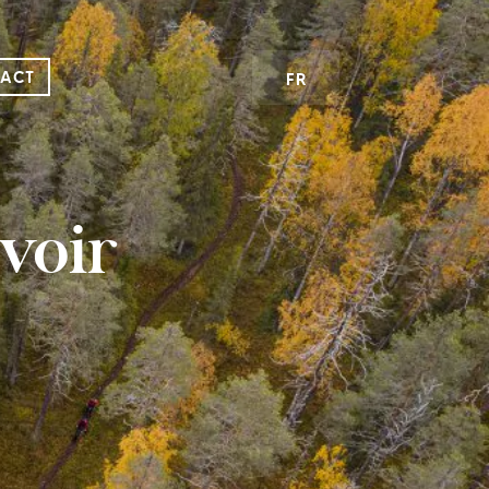
ACT
FR
voir